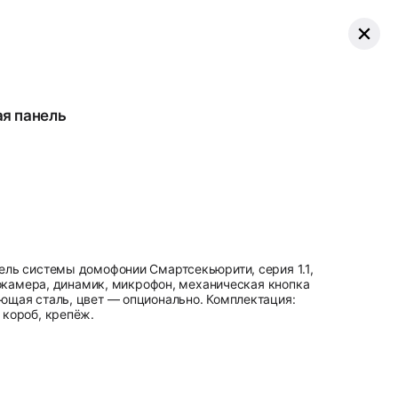
я панель
ель системы домофонии Смартсекьюрити, серия 1.1,
еокамера, динамик, микрофон, механическая кнопка
щая сталь, цвет — опционально. Комплектация:
 короб, крепёж.