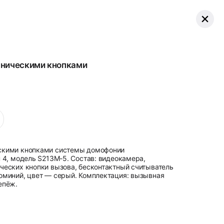
аническими кнопками
скими кнопками системы домофонии
 4, модель S213M-5. Состав: видеокаме ра,
ческих кнопки вызова, бесконтактный считыватель
юминий, цвет — серый. Комплектация: вызывная
епёж.